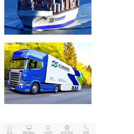
上一篇：
无
ꀇ
ꀖ
ꀆ
ꄓ
ꂅ
首页
网站建设
小程序
外贸营销
联系