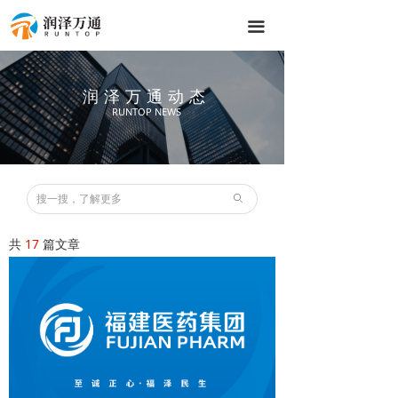
끀
润泽万通动态
RUNTOP NEWS
ꄙ
共
17
篇文章