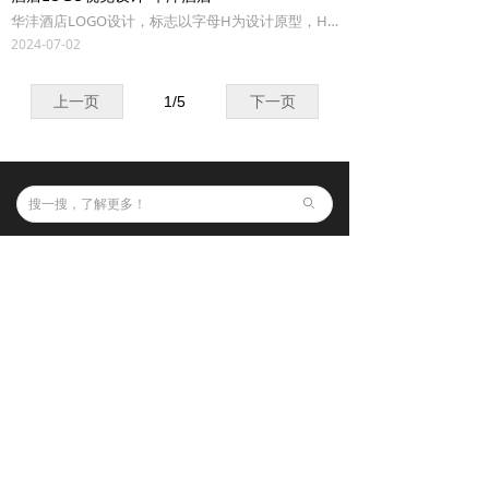
华沣酒店LOGO设计，标志以字母H为设计原型，H由线条组成，创意来源于烟花轨迹，寓意喜庆、华丽。H造型向外伸展，呈向上向下动势，寓意天地合一，喜迎来宾。同时标志形态犹如酒店建筑造型的水中倒影，魅力万千，标志内外线条一致，寓意从内而外，如出一辙的极致体验。
2024-07-02
上一页
1
/
5
下一页
ꄙ
福州网站建设行业知名品牌
品牌设计
关于润通
网站建设
企业文化
商城开发
合作客户